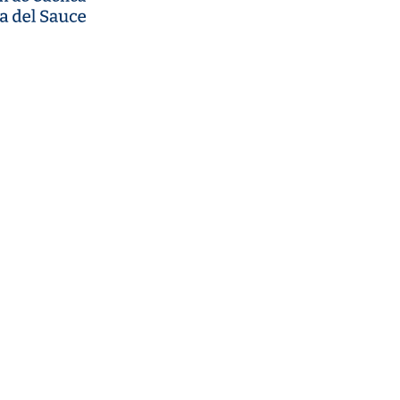
alidad del agua
terate de la calidad del agua de la
enca de forma actualizada a través de
 información que provee el
servatorio Ambiental Nacional.