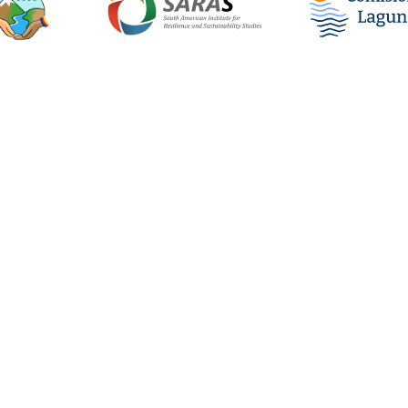
Actas de las sesiones
C
Las actas de las asambleas presentan los
En
temas trabajados en cada una de ellas.
cu
la
Ob
Próxima asamblea: