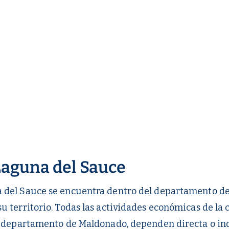
16/7/2026
Obras en inmediaciones del
cerro Pan de Azúcar:
deforestación siguió
aumentando, y se encaminan
sanciones y un proceso judicial
Laguna del Sauce
 del Sauce se encuentra dentro del departamento d
u territorio. Todas las actividades económicas de la
el departamento de Maldonado, dependen directa o in