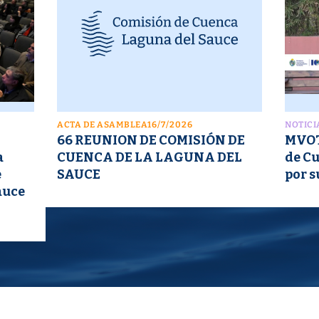
ACTA DE ASAMBLEA
16/7/2026
NOTICI
66 REUNION DE COMISIÓN DE
MVOT
a
CUENCA DE LA LAGUNA DEL
de C
e
SAUCE
por s
auce