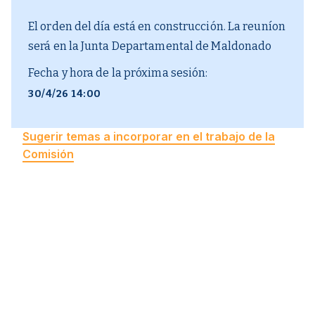
El orden del día está en construcción. La reuníon
será en la Junta Departamental de Maldonado
Fecha y hora de la próxima sesión:
30/4/26 14:00
Sugerir temas a incorporar en el trabajo de la
Comisión
o
o
Acta N
66
Acta N
65
18/12/2025
15/10/2025