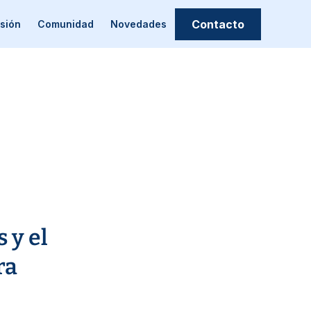
Contacto
sión
Comunidad
Novedades
 y el
ra