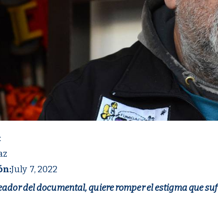
:
az
ón:
July 7, 2022
eador del documental, quiere romper el estigma que suf