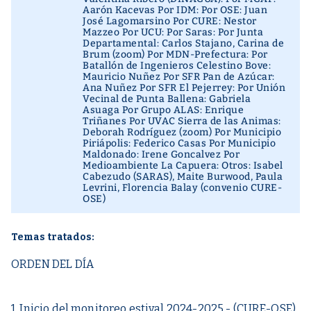
Aarón Kacevas Por IDM: Por OSE: Juan
José Lagomarsino Por CURE: Nestor
Mazzeo Por UCU: Por Saras: Por Junta
Departamental: Carlos Stajano, Carina de
Brum (zoom) Por MDN-Prefectura: Por
Batallón de Ingenieros Celestino Bove:
Mauricio Nuñez Por SFR Pan de Azúcar:
Ana Nuñez Por SFR El Pejerrey: Por Unión
Vecinal de Punta Ballena: Gabriela
Asuaga Por Grupo ALAS: Enrique
Triñanes Por UVAC Sierra de las Animas:
Deborah Rodríguez (zoom) Por Municipio
Piriápolis: Federico Casas Por Municipio
Maldonado: Irene Goncalvez Por
Medioambiente La Capuera: Otros: Isabel
Cabezudo (SARAS), Maite Burwood, Paula
Levrini, Florencia Balay (convenio CURE-
OSE)
Temas tratados:
ORDEN DEL DÍA
1. Inicio del monitoreo estival 2024-2025 - (CURE-OSE)