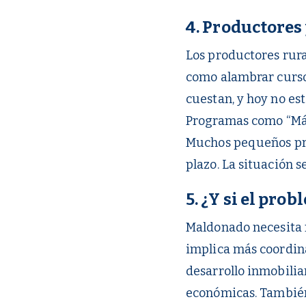
4. Productores 
Los productores rura
como alambrar cursos
cuestan, y hoy no est
Programas como “Más
Muchos pequeños prod
plazo. La situación s
5. ¿Y si el pro
Maldonado necesita m
implica más coordina
desarrollo inmobiliar
económicas. También