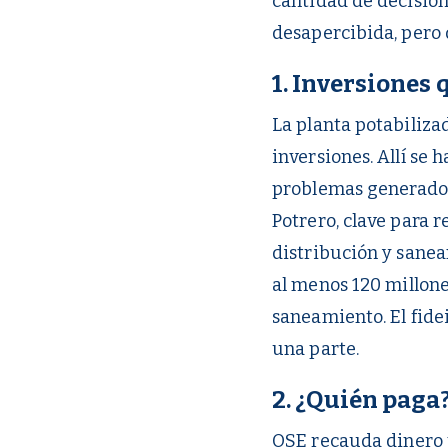
cantidad de decisione
desapercibida, pero q
1. Inversiones 
La planta potabiliza
inversiones. Allí se 
problemas generados 
Potrero, clave para r
distribución y sane
al menos 120 millone
saneamiento. El fide
una parte.
2. ¿Quién paga?
OSE recauda dinero p