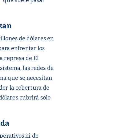
o” que suele pasar
nzan
illones de dólares en
para enfrentar los
a represa de El
 sistema, las redes de
ma que se necesitan
der la cobertura de
ólares cubrirá solo
ada
perativos ni de