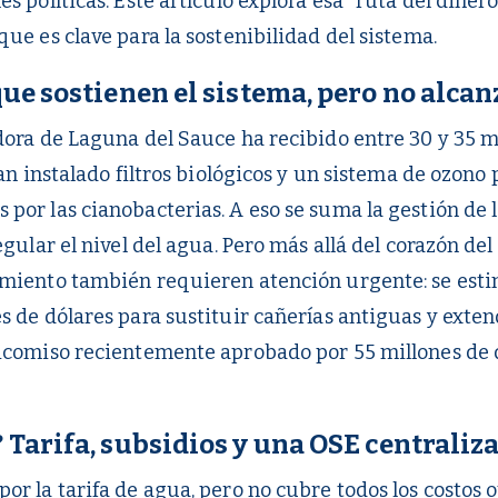
s políticas. Este artículo explora esa “ruta del diner
ue es clave para la sostenibilidad del sistema.
que sostienen el sistema, pero no alca
dora de Laguna del Sauce ha recibido entre 30 y 35 m
han instalado filtros biológicos y un sistema de ozono 
por las cianobacterias. A eso se suma la gestión de l
egular el nivel del agua. Pero más allá del corazón del
amiento también requieren atención urgente: se esti
s de dólares para sustituir cañerías antiguas y exten
icomiso recientemente aprobado por 55 millones de d
 Tarifa, subsidios y una OSE centraliz
or la tarifa de agua, pero no cubre todos los costos o